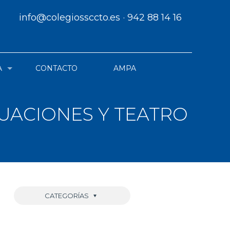
info@colegiossccto.es
·
942 88 14 16
A
CONTACTO
AMPA
UACIONES Y TEATRO
CATEGORÍAS