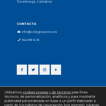
Torrelavega, Cantabria
CONTACTA
info@colegiossccto.es
942 88 14 16
Utilizamos
cookies propias y de terceros
para fines
técnicos, de personalización, analíticos y para mostrarte
publicidad personalizada en base a un perfil elaborado a
partir de tus hábitos de navegación (por ejemplo, páginas