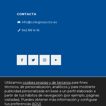
CONTACTA
info@colegiossccto.es
942 88 14 16
Utilizamos
cookies propias y de terceros
para fines
técnicos, de personalización, analíticos y para mostrarte
publicidad personalizada en base a un perfil elaborado a
partir de tus hábitos de navegación (por ejemplo, páginas
visitadas). Puedes obtener más información y configurar
tus preferencias
AQUÍ
.